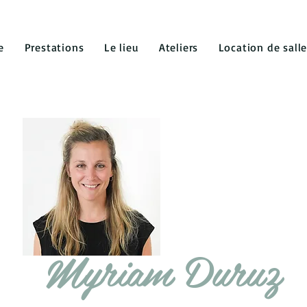
e
Prestations
Le lieu
Ateliers
Location de sall
Myriam Duruz