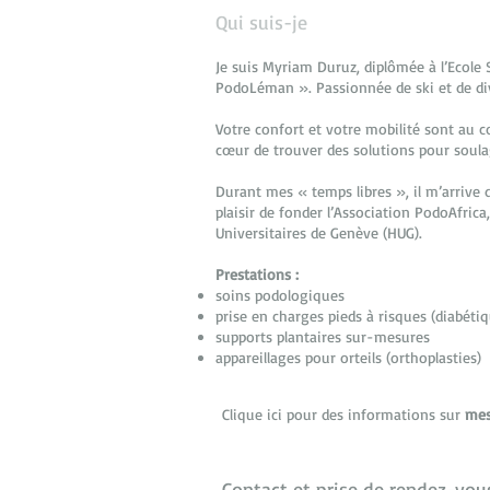
Qui suis-je
Je suis Myriam Duruz, diplômée à l’Ecol
PodoLéman ». Passionnée de ski et de dive
Votre confort et votre mobilité sont au cœ
cœur de trouver des solutions pour soula
Durant mes « temps libres », il m’arrive d
plaisir de fonder l’Association PodoAfric
Universitaires de Genève (HUG).
Prestations :
soins podologiques
prise en charges pieds à risques (diabéti
supports plantaires sur-mesures
appareillages pour orteils (orthoplasties)
Clique ici pour des informations sur
mes
Contact et prise de rendez-vou